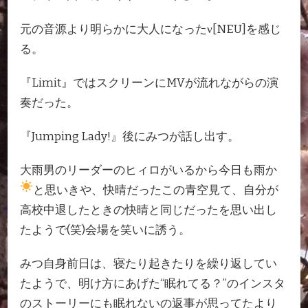
元の音源より明らかに大人になったν[NEU]を感じ
る。
『Limit』ではスクリーンにMVが流れながらの演
奏だった。
『Jumping Lady!』後にみつが話し出す。
大雨男のリーダーのヒィロがいるから今日も雨か
と思いきや、快晴だった
この青空見て、自分が
高校中退したときの快晴と同じだったを思い出し
たようで(笑)会場を笑いに誘う。
みつ自身前日は、寝たり起きたりを繰り返してい
たようで、明け方にあげた“眠れてる？”のインスタ
のストーリーにも眠れないの返事が思ってたより