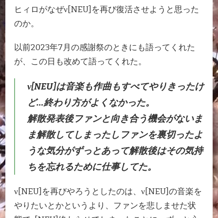
ヒィロがなぜν[NEU]を再び復活させようと思った
のか。
以前2023年7月の感謝祭のときにも語ってくれた
が、この日も改めて語ってくれた。
ν[NEU]は音楽も作曲もすべてやりきったけ
ど…終わり方がよくなかった。
解散発表後ファンと向き合う機会がないま
ま解散してしまったしファンを裏切ったよ
うな気分がずっとあって解散後はその気持
ちを忘れるために仕事してた。
ν[NEU]を再びやろうとしたのは、ν[NEU]の音楽を
やりたいとかというより、ファンを悲しませた状