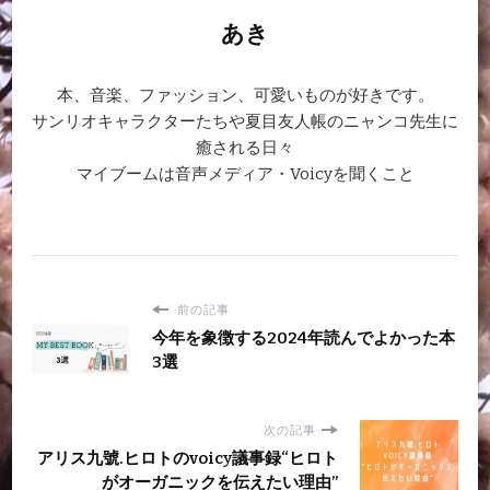
あき
本、音楽、ファッション、可愛いものが好きです。
サンリオキャラクターたちや夏目友人帳のニャンコ先生に
癒される日々
マイブームは音声メディア・Voicyを聞くこと
前の記事
今年を象徴する2024年読んでよかった本
3選
次の記事
アリス九號.ヒロトのvoicy議事録“ヒロト
がオーガニックを伝えたい理由”