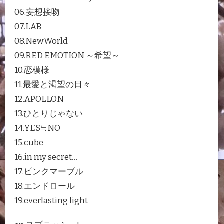
06.妄想接吻
07.LAB
08.NewWorld
09.RED EMOTION ～希望～
10.恋模様
11.最愛と渇望の日々
12.APOLLON
13.ひとりじゃない
14.YES≒NO
15.cube
16.in my secret…
17.ピンクマーブル
18.エンドロール
19.everlasting light