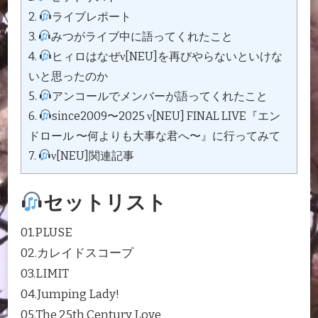
2.
ライブレポート
3.
みつがライブ中に語ってくれたこと
4.
ヒィロはなぜν[NEU]を再びやらないといけな
いと思ったのか
5.
アンコールでメンバーが語ってくれたこと
6.
since2009〜2025 ν[NEU] FINAL LIVE『エン
ドロール 〜何よりも大事な君へ〜』に行ってみて
7.
ν[NEU]関連記事
セットリスト
01.PLUSE
02.カレイドスコープ
03.LIMIT
04.Jumping Lady!
05.The 25th Century Love