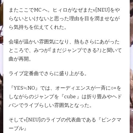
またここでMC へ。ヒィロがなぜまたν[NEU]をや
らないといけないと思った理由を目を潤ませなが
ら気持ちを伝えてくれた。
会場が温かい雰囲気になり、熱もさらにあがった
ところで、みつが｢まだジャンプできる?｣と聞いて
曲が再開。
ライブ定番曲でさらに盛り上がる。
『YES≒NO』では、オーディエンスが一斉に○×を
しながらのジャンプを『cube 』は折り畳みやヘド
バンでライブらしい雰囲気となった。
そしてν[NEU]のライブの代表曲である『ピンクマ
ーブル』