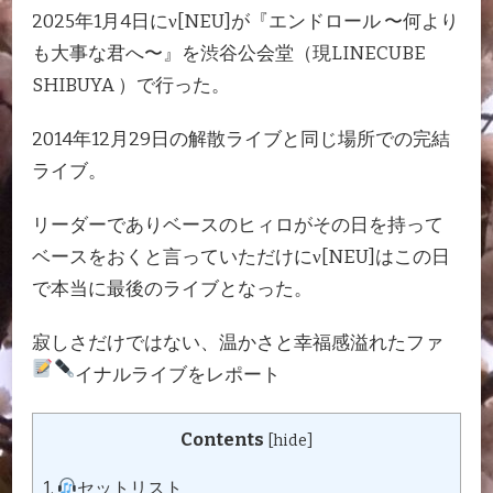
2025年1月4日にν[NEU]が『エンドロール 〜何より
も大事な君へ〜』を渋谷公会堂（現LINECUBE
SHIBUYA ）で行った。
2014年12月29日の解散ライブと同じ場所での完結
ライブ。
リーダーでありベースのヒィロがその日を持って
ベースをおくと言っていただけにν[NEU]はこの日
で本当に最後のライブとなった。
寂しさだけではない、温かさと幸福感溢れたファ
イナルライブをレポート
Contents
[
hide
]
1.
セットリスト