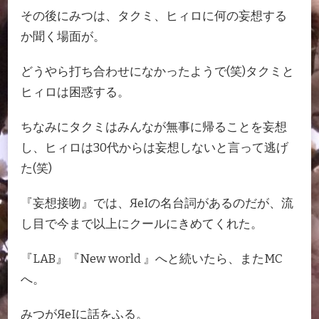
その後にみつは、タクミ、ヒィロに何の妄想する
か聞く場面が。
どうやら打ち合わせになかったようで(笑)タクミと
ヒィロは困惑する。
ちなみにタクミはみんなが無事に帰ることを妄想
し、ヒィロは30代からは妄想しないと言って逃げ
た(笑)
『妄想接吻』では、ЯeIの名台詞があるのだが、流
し目で今まで以上にクールにきめてくれた。
『LAB』『New world 』へと続いたら、またMC
へ。
みつがЯeIに話をふる。