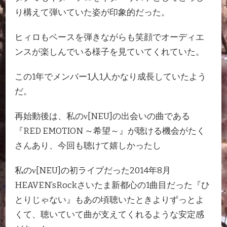
り構えて弾いていた姿が印象的だった。
ヒィロもベースを弾きながらも笑顔でオーディエ
ンスが楽しんでいる様子を見ていてくれていた。
この1年でメンバー1人1人かなり成長していたよう
だ。
再始動後は、私のν[NEU]の出会いの曲である
『RED EMOTION ～希望～』が聴ける機会がたく
さんあり、今回も聴けて嬉しかったし
私のν[NEU]の初ライブだった2014年8月
HEAVEN’sRockさいたま新都心の1曲目だった『ひ
とりじゃない』もあの頃聴いたときよりずっとよ
くて、聴いていて曲が支えてくれるような安定感