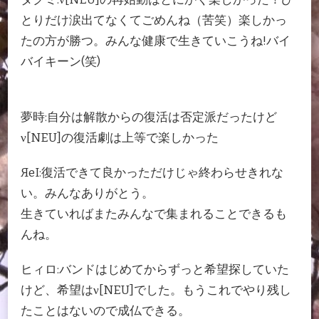
とりだけ涙出てなくてごめんね（苦笑）楽しかっ
たの方が勝つ。みんな健康で生きていこうね!バイ
バイキーン(笑)
夢時:自分は解散からの復活は否定派だったけど
ν[NEU]の復活劇は上等で楽しかった
ЯeI:復活できて良かっただけじゃ終わらせきれな
い。みんなありがとう。
生きていればまたみんなで集まれることできるも
んね。
ヒィロ:バンドはじめてからずっと希望探していた
けど、希望はν[NEU]でした。もうこれでやり残し
たことはないので成仏できる。