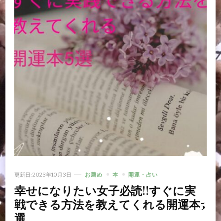
更新日:
2023年10月3日
お薦め
本
開運・占い
幸せになりたい女子必読!!すぐに実
戦できる方法を教えてくれる開運本5
選