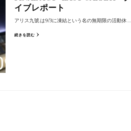
イブレポート
アリス九號.は9/3に凍結という名の無期限の活動休 …
続きを読む