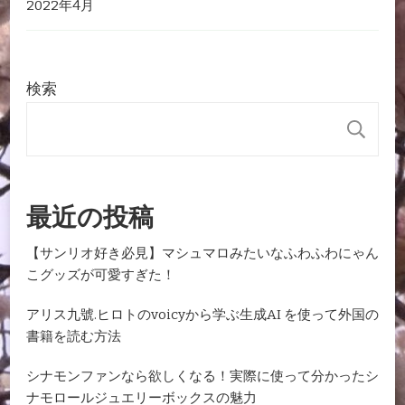
2022年4月
検索
検
最近の投稿
【サンリオ好き必見】マシュマロみたいなふわふわにゃん
こグッズが可愛すぎた！
アリス九號.ヒロトのvoicyから学ぶ生成AI を使って外国の
書籍を読む方法
シナモンファンなら欲しくなる！実際に使って分かったシ
ナモロールジュエリーボックスの魅力